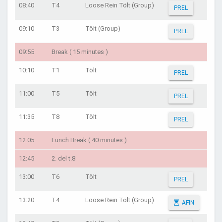
08:40
T4
Loose Rein Tölt (Group)
PREL
09:10
T3
Tölt (Group)
PREL
09:55
Break ( 15 minutes )
10:10
T1
Tölt
PREL
11:00
T5
Tölt
PREL
11:35
T8
Tölt
PREL
12:05
Lunch Break ( 40 minutes )
12:45
2. del t.8
13:00
T6
Tölt
PREL
13:20
T4
Loose Rein Tölt (Group)
AFIN