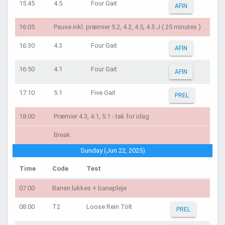
15:45
4.5
Four Gait
AFIN
16:05
Pause inkl. præmier 5.2, 4.2, 4.5, 4.5 J ( 25 minutes )
16:30
4.3
Four Gait
AFIN
16:50
4.1
Four Gait
AFIN
17:10
5.1
Five Gait
PREL
18:00
Præmier 4.3, 4.1, 5.1 - tak for idag
Break
Sunday (Jun 22, 2025)
Time
Code
Test
07:00
Banen lukkes + banepleje
08:00
T2
Loose Rein Tölt
PREL