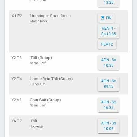
Cnc-art-cut
13:25
X.UP2
Urspringer Speedpass
FIN
Marco Rieck
HEAT1 -
So 13:35
HEAT2
Y2.T3
Tölt (Group)
AFIN - So
Stiens Beef
10:35
Y2.T4
Loose Rein Tölt (Group)
AFIN - So
Gangsalat
09:15
Y2.V2
Four Gait (Group)
AFIN - So
Stiens Beef
16:35
YA.T7
Tölt
AFIN - So
TopReiter
10:05