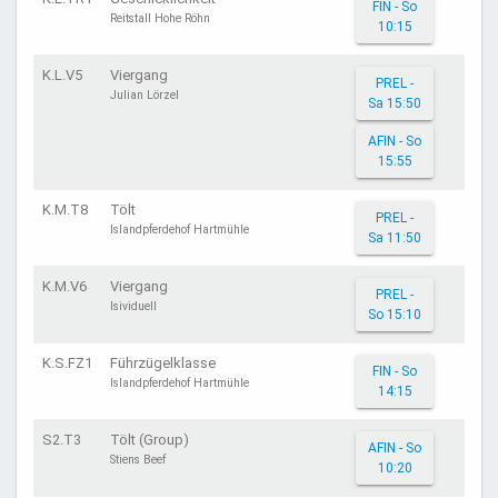
FIN - So
Reitstall Hohe Röhn
10:15
K.L.V5
Viergang
PREL -
Julian Lörzel
Sa 15:50
AFIN - So
15:55
K.M.T8
Tölt
PREL -
Islandpferdehof Hartmühle
Sa 11:50
K.M.V6
Viergang
PREL -
Isividuell
So 15:10
K.S.FZ1
Führzügelklasse
FIN - So
Islandpferdehof Hartmühle
14:15
S2.T3
Tölt (Group)
AFIN - So
Stiens Beef
10:20