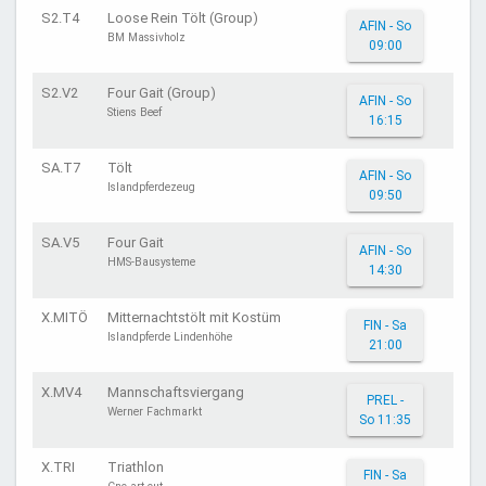
S2.T4
Loose Rein Tölt (Group)
AFIN - So
BM Massivholz
09:00
S2.V2
Four Gait (Group)
AFIN - So
Stiens Beef
16:15
SA.T7
Tölt
AFIN - So
Islandpferdezeug
09:50
SA.V5
Four Gait
AFIN - So
HMS-Bausysteme
14:30
X.MITÖ
Mitternachtstölt mit Kostüm
FIN - Sa
Islandpferde Lindenhöhe
21:00
X.MV4
Mannschaftsviergang
PREL -
Werner Fachmarkt
So 11:35
X.TRI
Triathlon
FIN - Sa