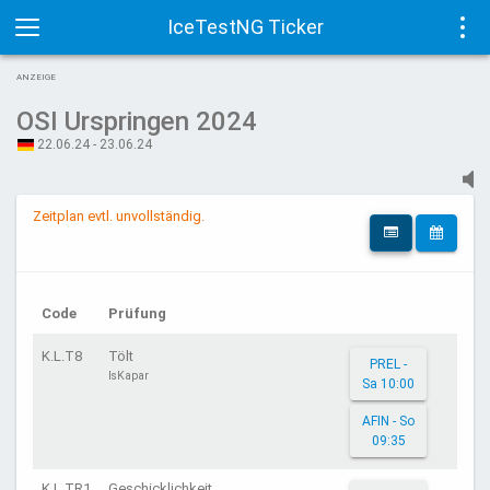
IceTestNG Ticker
Toggle
Tog
ANZEIGE
navigation
navi
OSI Urspringen 2024
22.06.24 - 23.06.24
Zeitplan evtl. unvollständig.
Code
Prüfung
K.L.T8
Tölt
PREL -
IsKapar
Sa 10:00
AFIN - So
09:35
K.L.TR1
Geschicklichkeit