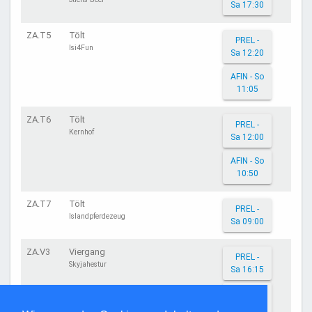
Sa 17:30
ZA.T5
Tölt
PREL -
Isi4Fun
Sa 12:20
AFIN - So
11:05
ZA.T6
Tölt
PREL -
Kernhof
Sa 12:00
AFIN - So
10:50
ZA.T7
Tölt
PREL -
Islandpferdezeug
Sa 09:00
ZA.V3
Viergang
PREL -
Skyjahestur
Sa 16:15
AFIN - So
15:20