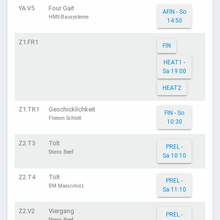
YA.V5
Four Gait
AFIN - So
HMS-Bausysteme
14:50
Z1.FR1
FIN
HEAT1 -
Sa 19:00
HEAT2
Z1.TR1
Geschicklichkeit
FIN - So
Fliesen Schlott
10:30
Z2.T3
Tölt
PREL -
Stiens Beef
Sa 10:10
Z2.T4
Tölt
PREL -
BM Massivholz
Sa 11:10
Z2.V2
Viergang
PREL -
Stiens Beef