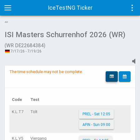
IceTestNG Ticker
Toggle
Tog
AD
navigation
navi
ISI Masters Schurrenhof 2026 (WR)
(WR DE22684384)
7/17/26 - 7/19/26
The time schedule may not be complete.
Code
Test
K.L.T7
Tölt
PREL - Sat 12:05
AFIN - Sun 09:00
K.L.V5
Viergang