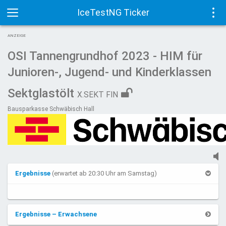
IceTestNG Ticker
Toggle
Tog
ANZEIGE
navigation
navi
OSI Tannengrundhof 2023 - HIM für
Junioren-, Jugend- und Kinderklassen
Sektglastölt
X.SEKT FIN
Bausparkasse Schwäbisch Hall
Ergebnisse
(erwartet ab 20:30 Uhr am Samstag)
Ergebnisse – Erwachsene