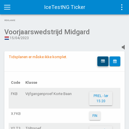
IceTestNG Ticker
Toggle
Tog
REKLAME
navigation
navi
Voorjaarswedstrijd Midgard
15/04/2023
Tidsplanen er måske ikke komplet.
Code
Klasse
FKB
Vijfgangenproef Korte Baan
PREL - lør
15:20
X.FKB
FIN
Y2.T3
Töltproef