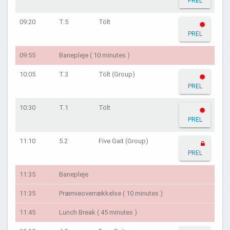
PREL
09:20
T.5
Tölt
PREL
09:55
Banepleje ( 10 minutes )
10:05
T.3
Tölt (Group)
PREL
10:30
T.1
Tölt
PREL
11:10
5.2
Five Gait (Group)
PREL
11:35
Banepleje
11:35
Præmieoverrækkelse ( 10 minutes )
11:45
Lunch Break ( 45 minutes )