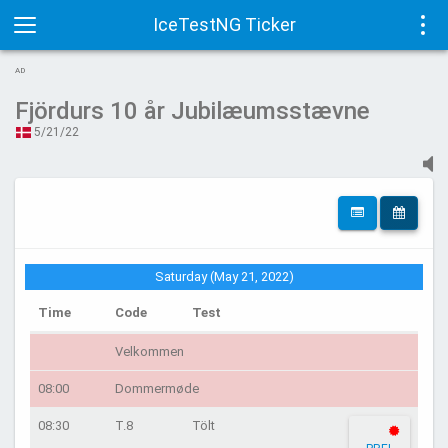
IceTestNG Ticker
Toggle
Tog
AD
navigation
navi
Fjördurs 10 år Jubilæumsstævne
5/21/22
Saturday (May 21, 2022)
Time
Code
Test
Velkommen
08:00
Dommermøde
08:30
T.8
Tölt