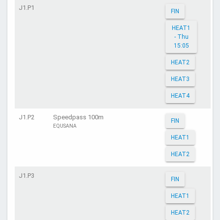
J1.P1
FIN
HEAT1
- Thu
15:05
HEAT2
HEAT3
HEAT4
J1.P2
Speedpass 100m
FIN
EQUSANA
HEAT1
HEAT2
J1.P3
FIN
HEAT1
HEAT2