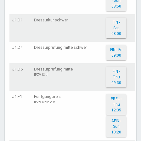
- Sun
08:50
J1.D1
Dressurkür schwer
FIN -
Sat
08:00
J1.D4
Dressurprüfung mittelschwer
FIN - Fri
09:00
J1.D5
Dressurprüfung mittel
FIN -
IPZV Süd
Thu
09:30
J1.F1
Fünfgangpreis
PREL -
IPZV Nord e.V.
Thu
12:35
AFIN -
Sun
10:20