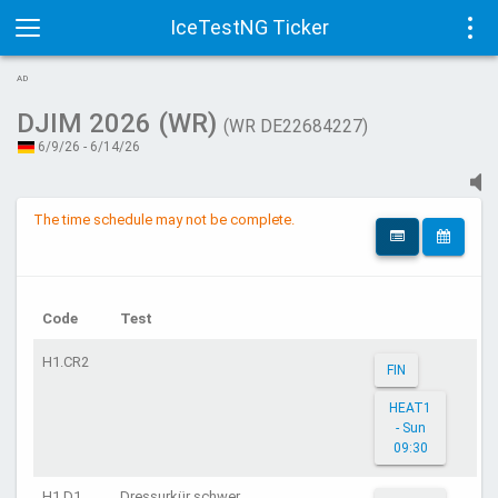
IceTestNG Ticker
Toggle
Tog
AD
navigation
navi
DJIM 2026 (WR)
(WR DE22684227)
6/9/26 - 6/14/26
The time schedule may not be complete.
Code
Test
H1.CR2
FIN
HEAT1
- Sun
09:30
H1.D1
Dressurkür schwer