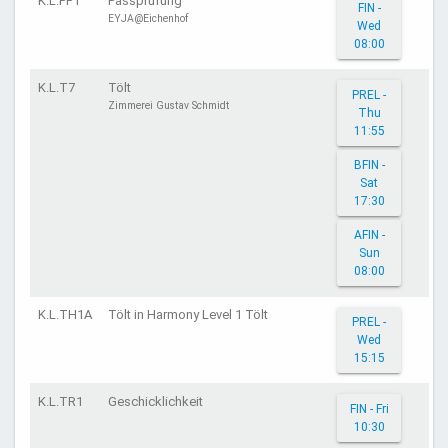
K.L.PP1
Passprüfung
FIN -
EYJA@Eichenhof
Wed
08:00
K.L.T7
Tölt
PREL -
Zimmerei Gustav Schmidt
Thu
11:55
BFIN -
Sat
17:30
AFIN -
Sun
08:00
K.L.TH1A
Tölt in Harmony Level 1 Tölt
PREL -
Wed
15:15
K.L.TR1
Geschicklichkeit
FIN - Fri
10:30