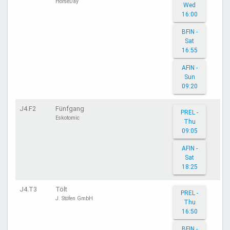
HorseDay
Wed
16:00
BFIN -
Sat
16:55
AFIN -
Sun
09:20
J4.F2
Fünfgang
PREL -
Eskotomic
Thu
09:05
AFIN -
Sat
18:25
J4.T3
Tölt
PREL -
J. Stöfen GmbH
Thu
16:50
BFIN -