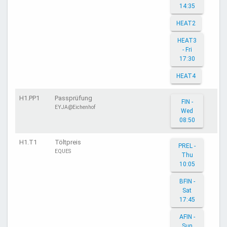
14:35
HEAT2
HEAT3
- Fri
17:30
HEAT4
H1.PP1
Passprüfung
FIN -
EYJA@Eichenhof
Wed
08:50
H1.T1
Töltpreis
PREL -
EQUES
Thu
10:05
BFIN -
Sat
17:45
AFIN -
Sun