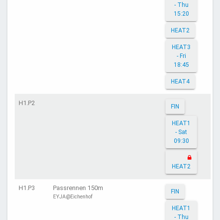
- Thu
15:20
HEAT2
HEAT3
- Fri
18:45
HEAT4
H1.P2
FIN
HEAT1
- Sat
09:30
HEAT2
H1.P3
Passrennen 150m
FIN
EYJA@Eichenhof
HEAT1
- Thu