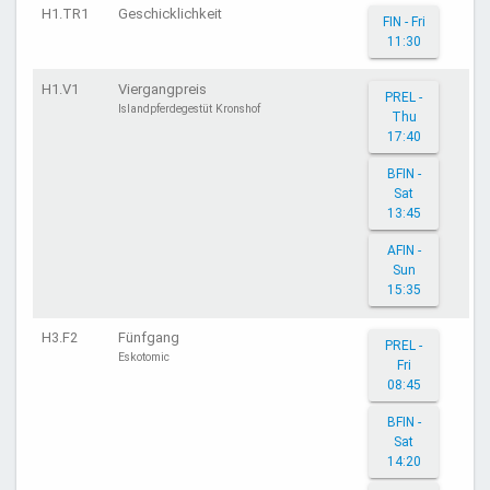
H1.TR1
Geschicklichkeit
FIN - Fri
11:30
H1.V1
Viergangpreis
PREL -
Islandpferdegestüt Kronshof
Thu
17:40
BFIN -
Sat
13:45
AFIN -
Sun
15:35
H3.F2
Fünfgang
PREL -
Eskotomic
Fri
08:45
BFIN -
Sat
14:20