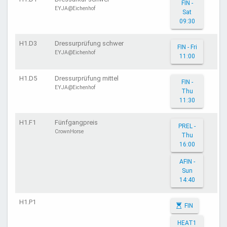
FIN -
EYJA@Eichenhof
Sat
09:30
H1.D3
Dressurprüfung schwer
FIN - Fri
EYJA@Eichenhof
11:00
H1.D5
Dressurprüfung mittel
FIN -
EYJA@Eichenhof
Thu
11:30
H1.F1
Fünfgangpreis
PREL -
CrownHorse
Thu
16:00
AFIN -
Sun
14:40
H1.P1
FIN
HEAT1