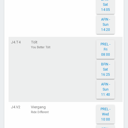
Sat
14:05
AFIN -
Sun
14:20
J4.T4
Tölt
PREL -
You Better Tölt
Fri
08:00
BFIN -
Sat
16:25
AFIN -
Sun
11:40
J4.V2
Viergang
PREL -
Ride Different
Wed
10:00