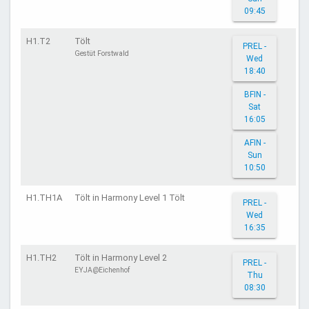
09:45
H1.T2
Tölt
PREL -
Gestüt Forstwald
Wed
18:40
BFIN -
Sat
16:05
AFIN -
Sun
10:50
H1.TH1A
Tölt in Harmony Level 1 Tölt
PREL -
Wed
16:35
H1.TH2
Tölt in Harmony Level 2
PREL -
EYJA@Eichenhof
Thu
08:30