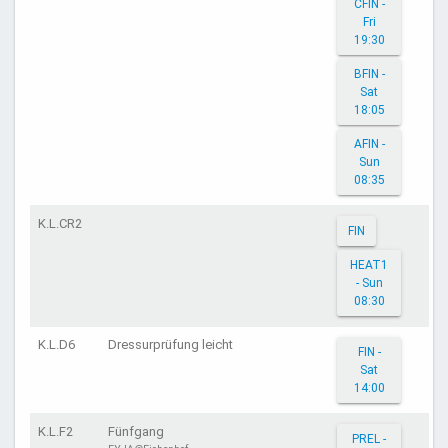
CFIN -
Fri
19:30
BFIN -
Sat
18:05
AFIN -
Sun
08:35
K.L.CR2
FIN
HEAT1
- Sun
08:30
K.L.D6
Dressurprüfung leicht
FIN -
Sat
14:00
K.L.F2
Fünfgang
PREL -