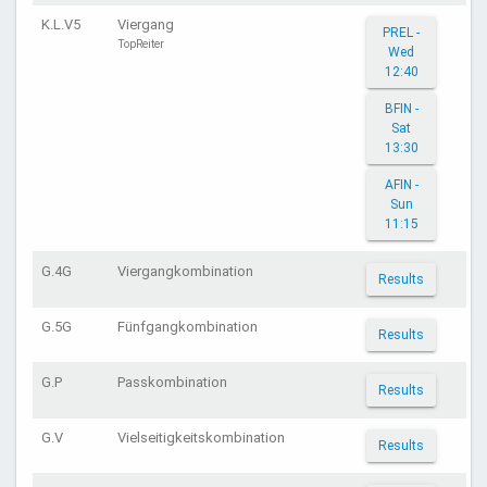
K.L.V5
Viergang
PREL -
TopReiter
Wed
12:40
BFIN -
Sat
13:30
AFIN -
Sun
11:15
G.4G
Viergangkombination
Results
G.5G
Fünfgangkombination
Results
G.P
Passkombination
Results
G.V
Vielseitigkeitskombination
Results