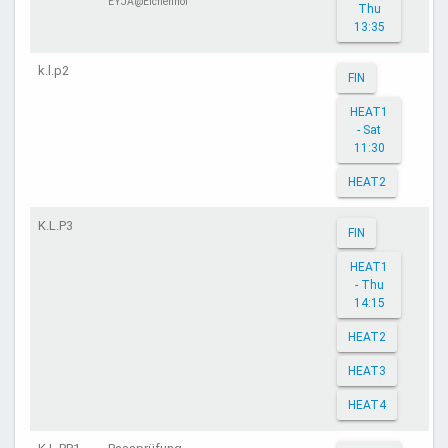
EYJA@Eichenhof
Thu
13:35
k.l.p2
FIN
HEAT1
- Sat
11:30
HEAT2
K.L.P3
FIN
HEAT1
- Thu
14:15
HEAT2
HEAT3
HEAT4