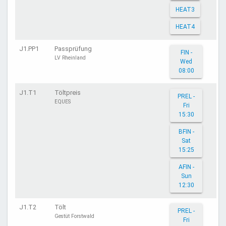
HEAT3
HEAT4
J1.PP1
Passprüfung
FIN -
LV Rheinland
Wed
08:00
J1.T1
Töltpreis
PREL -
EQUES
Fri
15:30
BFIN -
Sat
15:25
AFIN -
Sun
12:30
J1.T2
Tölt
PREL -
Gestüt Forstwald
Fri