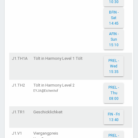
10:30
BFIN -
Sat
14:45
AFIN -
Sun
15:10
J1.TH1A
Tölt in Harmony Level 1 Tölt
PREL -
Wed
15:35
J1.TH2
Tölt in Harmony Level 2
PREL -
EYJA@Eichenhof
Thu
08:00
J1.TR1
Geschicklichkeit
FIN - Fri
13:40
J1.V1
Viergangpreis
PREL -