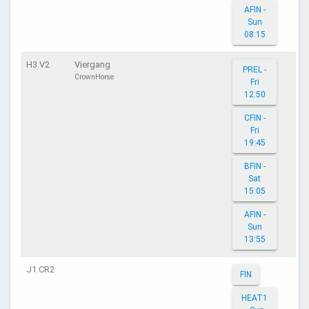
AFIN -
Sun
08:15
H3.V2
Viergang
PREL -
CrownHorse
Fri
12:50
CFIN -
Fri
19:45
BFIN -
Sat
15:05
AFIN -
Sun
13:55
J1.CR2
FIN
HEAT1