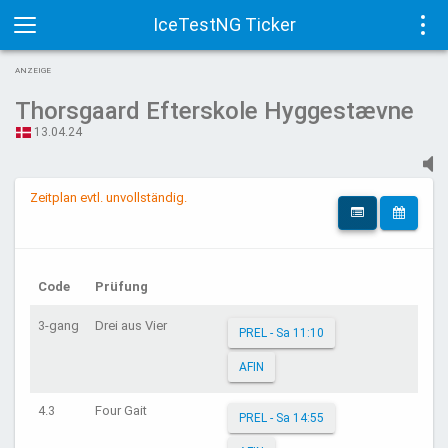
IceTestNG Ticker
Toggle
Tog
ANZEIGE
navigation
navi
Thorsgaard Efterskole Hyggestævne
13.04.24
Zeitplan evtl. unvollständig.
Code
Prüfung
3-gang
Drei aus Vier
PREL - Sa 11:10
AFIN
4.3
Four Gait
PREL - Sa 14:55