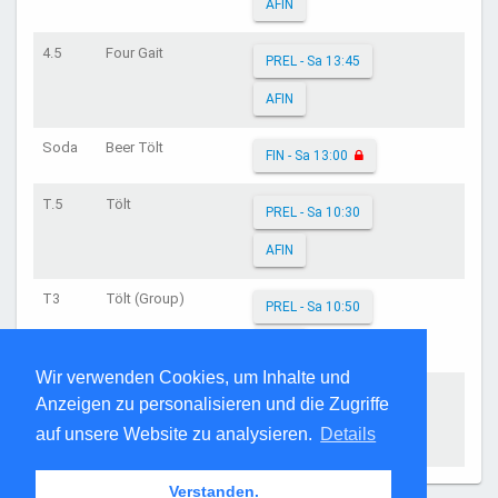
AFIN
4.5
Four Gait
PREL - Sa 13:45
AFIN
Soda
Beer Tölt
FIN - Sa 13:00
T.5
Tölt
PREL - Sa 10:30
AFIN
T3
Tölt (Group)
PREL - Sa 10:50
AFIN
Wir verwenden Cookies, um Inhalte und
T8
Tölt
PREL - Sa 09:00
Anzeigen zu personalisieren und die Zugriffe
auf unsere Website zu analysieren.
Details
AFIN
Verstanden.