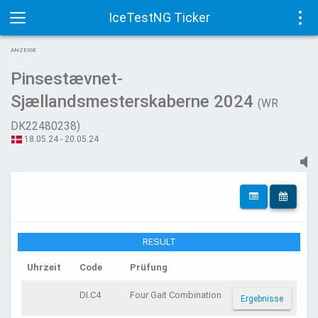
IceTestNG Ticker
Toggle
Tog
ANZEIGE
navigation
navi
Pinsestævnet-
Sjællandsmesterskaberne 2024
(WR
DK22480238)
18.05.24 - 20.05.24
RESULT
Uhrzeit
Code
Prüfung
DI.C4
Four Gait Combination
Ergebnisse