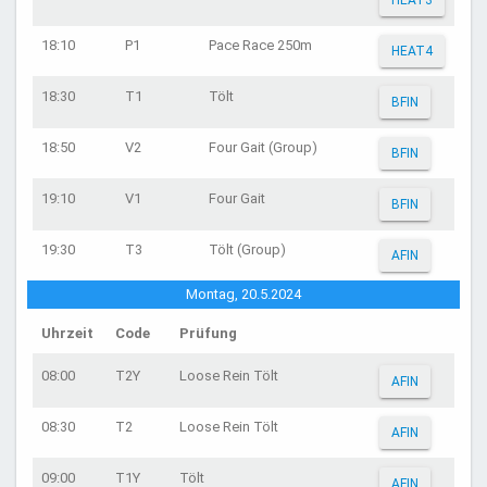
HEAT3
18:10
P1
Pace Race 250m
HEAT4
18:30
T1
Tölt
BFIN
18:50
V2
Four Gait (Group)
BFIN
19:10
V1
Four Gait
BFIN
19:30
T3
Tölt (Group)
AFIN
Montag, 20.5.2024
Uhrzeit
Code
Prüfung
08:00
T2Y
Loose Rein Tölt
AFIN
08:30
T2
Loose Rein Tölt
AFIN
09:00
T1Y
Tölt
AFIN