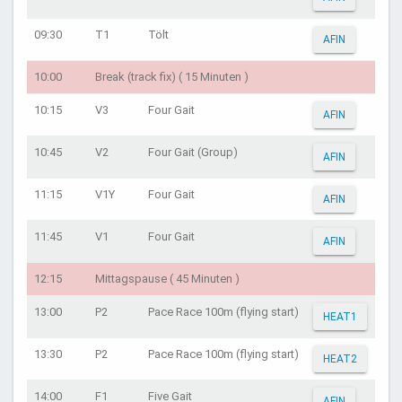
09:30
T1
Tölt
AFIN
10:00
Break (track fix) ( 15 Minuten )
10:15
V3
Four Gait
AFIN
10:45
V2
Four Gait (Group)
AFIN
11:15
V1Y
Four Gait
AFIN
11:45
V1
Four Gait
AFIN
12:15
Mittagspause ( 45 Minuten )
13:00
P2
Pace Race 100m (flying start)
HEAT1
13:30
P2
Pace Race 100m (flying start)
HEAT2
14:00
F1
Five Gait
AFIN