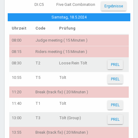
DI.C5
Five Gait Combination
Ergebnisse
Samstag, 18.5.2024
Uhrzeit
Code
Prüfung
08:00
Judge meeting ( 15 Minuten )
08:15
Riders meeting ( 15 Minuten )
08:30
T2
Loose Rein Tölt
PREL
10:55
T5
Tölt
PREL
11:20
Break (track fix) ( 20 Minuten )
11:40
T1
Tölt
PREL
13:00
T3
Tölt (Group)
PREL
13:55
Break (track fix) ( 20 Minuten )