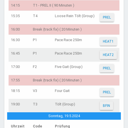
14:15
T1 - PREL II ( 90 Minuten )
15:35
T4
Loose Rein Tölt (Group)
PREL
16:00
Break (track fix) ( 20 Minuten )
16:30
P1
Pace Race 250m
HEAT1
16:45
P1
Pace Race 250m
HEAT2
17:00
F2
Five Gait (Group)
PREL
17:55
Break (track fix) ( 20 Minuten )
18:15
V3
Four Gait
PREL
19:00
T3
Tölt (Group)
BFIN
Sonntag, 19.5.2024
Uhrzeit
Code
Prüfung