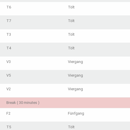
T6
Tölt
T7
Tölt
T3
Tölt
T4
Tölt
V3
Viergang
V5
Viergang
V2
Viergang
Break ( 30 minutes )
F2
Fünfgang
T5
Tölt