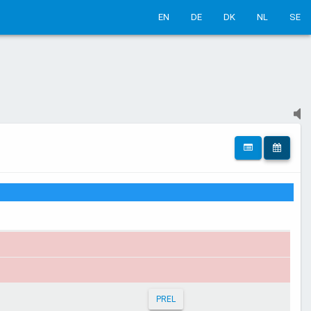
EN
DE
DK
NL
SE
PREL