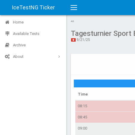
IceTestNG Ticker
Toggle
Home
AD
navigation
Tagesturnier Sport
Available Tests
9/21/25
Archive
About
Time
08:15
08:45
09:00