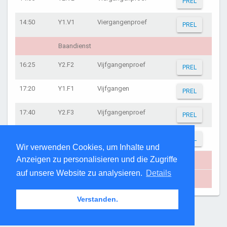
PREL
14:50
Y1.V1
Viergangenproef
PREL
Baandienst
16:25
Y2.F2
Vijfgangenproef
PREL
17:20
Y1.F1
Vijfgangen
PREL
17:40
Y2.F3
Vijfgangenproef
PREL
17:50
Y2.V3
Viergangenproef
PREL
Wir verwenden Cookies, um Inhalte und
Anzeigen zu personalisieren und die Zugriffe
Prijsuitreiking Gangenproeven
auf unsere Website zu analysieren.
Details
Iedereen een veilige reis naar huis
Verstanden.
Seite erzeugt: 20:22:06 am 08.08.2026