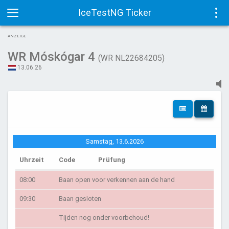
IceTestNG Ticker
Toggle
Tog
ANZEIGE
navigation
navi
WR Móskógar 4
(WR NL22684205)
13.06.26
Samstag, 13.6.2026
Uhrzeit
Code
Prüfung
08:00
Baan open voor verkennen aan de hand
09:30
Baan gesloten
Tijden nog onder voorbehoud!