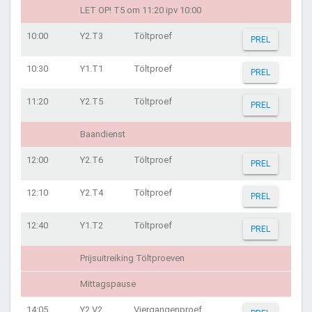
LET OP! T5 om 11:20 ipv 10:00
10:00
Y2.T3
Töltproef
PREL
10:30
Y1.T1
Töltproef
PREL
11:20
Y2.T5
Töltproef
PREL
Baandienst
12:00
Y2.T6
Töltproef
PREL
12:10
Y2.T4
Töltproef
PREL
12:40
Y1.T2
Töltproef
PREL
Prijsuitreiking Töltproeven
Mittagspause
14:05
Y2.V2
Viergangenproef