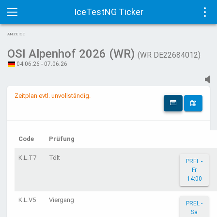
IceTestNG Ticker
Toggle
Tog
ANZEIGE
navigation
navi
OSI Alpenhof 2026 (WR)
(WR DE22684012)
04.06.26 - 07.06.26
Zeitplan evtl. unvollständig.
Code
Prüfung
K.L.T7
Tölt
PREL -
Fr
14:00
K.L.V5
Viergang
PREL -
Sa