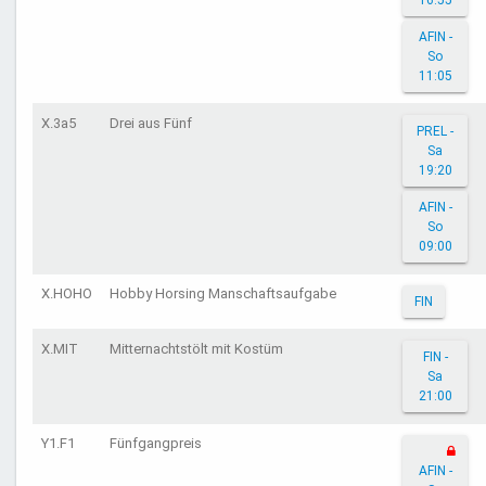
16:55
AFIN -
So
11:05
X.3a5
Drei aus Fünf
PREL -
Sa
19:20
AFIN -
So
09:00
X.HOHO
Hobby Horsing Manschaftsaufgabe
FIN
X.MIT
Mitternachtstölt mit Kostüm
FIN -
Sa
21:00
Y1.F1
Fünfgangpreis
AFIN -