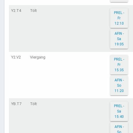
Y2.T4
Tölt
PREL -
Fr
12:10
AFIN -
Sa
19:05
Y2.V2
Viergang
PREL -
Fr
15:35
AFIN -
So
11:20
YB.T7
Tölt
PREL -
Sa
15:40
AFIN -
So