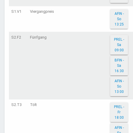
S1.V1
Viergangpreis
AFIN -
So
13:25
S2.F2
Fünfgang
PREL -
Sa
09:00
BFIN -
Sa
16:30
AFIN -
So
13:00
S2.T3
Tölt
PREL -
Fr
18:00
AFIN -