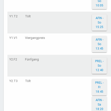
So
10:05
Y1.T2
Tölt
AFIN -
So
15:25
Y1.V1
Viergangpreis
AFIN -
So
13:45
Y2.F2
Fünfgang
PREL -
So
12:40
Y2.T3
Tölt
PREL -
Fr
18:45
AFIN -
Sa
18:20