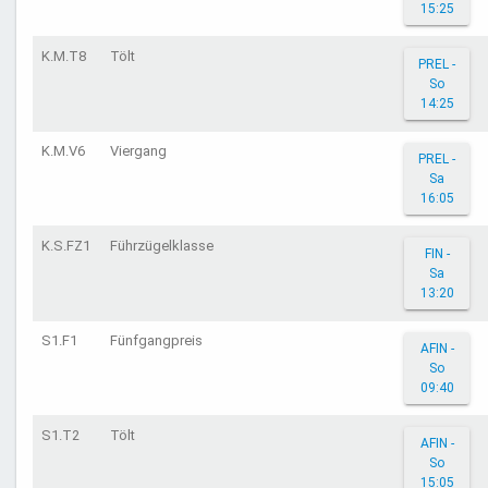
15:25
K.M.T8
Tölt
PREL -
So
14:25
K.M.V6
Viergang
PREL -
Sa
16:05
K.S.FZ1
Führzügelklasse
FIN -
Sa
13:20
S1.F1
Fünfgangpreis
AFIN -
So
09:40
S1.T2
Tölt
AFIN -
So
15:05