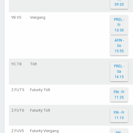
09:20
YB.V5
Viergang
PREL -
Fr
10:30
AFIN -
So
15:55
YC.T8
Tölt
PREL -
Sa
16:15
Z.FUT5
Futurity Tölt
FIN - Fr
11:25
Z.FUT6
Futurity Tölt
FIN - Fr
11:10
Z.FUV5
Futurity Viergang