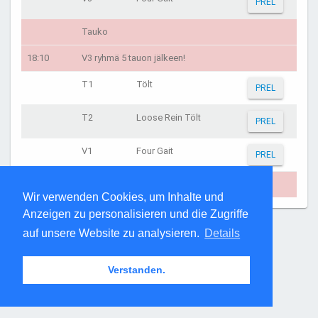
PREL
Tauko
18:10
V3 ryhmä 5 tauon jälkeen!
T1
Tölt
PREL
T2
Loose Rein Tölt
PREL
V1
Four Gait
PREL
päivä päättyy noin klo 20:10
Wir verwenden Cookies, um Inhalte und
Anzeigen zu personalisieren und die Zugriffe
Seite erzeugt: 13:31:38 am 09.08.2026
auf unsere Website zu analysieren.
Details
Verstanden.