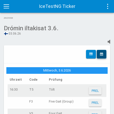
IceTestNG Ticker
Toggle
Tog
ANZEIGE
navigation
navi
Drómin iltakisat 3.6.
03.06.26
Mittwoch, 3.6.2026
Uhrzeit
Code
Prüfung
16:30
T5
Tölt
PREL
F3
Five Gait (Group)
PREL
V3
Four Gait