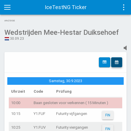
IceTestNG Ticker
Toggle
Tog
ANZEIGE
navigation
navi
Wedstrijden Mee-Hestar Duiksehoef
30.09.23
Samstag, 30.9.2023
Uhrzeit
Code
Prüfung
10:00
Baan gesloten voor verkennen ( 15 Minuten )
10:15
Y1.FUF
Futurity vijfgangen
FIN
10:25
Y1.FUV
Futurity viergangen
FIN