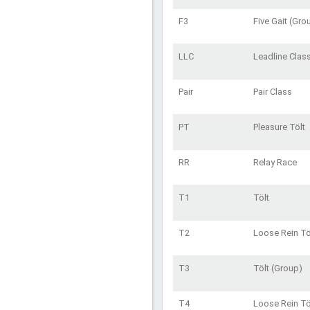
F3
Five Gait (Gro
LLC
Leadline Clas
Pair
Pair Class
PT
Pleasure Tölt
RR
Relay Race
T1
Tölt
T2
Loose Rein Tö
T3
Tölt (Group)
T4
Loose Rein Tö