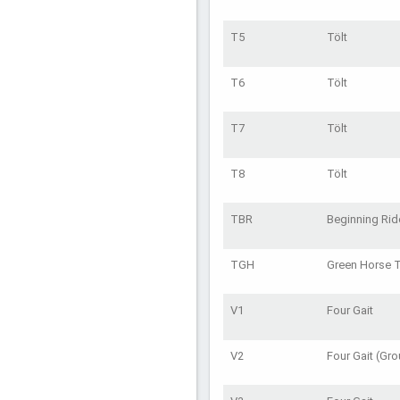
T5
Tölt
T6
Tölt
T7
Tölt
T8
Tölt
TBR
Beginning Ride
TGH
Green Horse T
V1
Four Gait
V2
Four Gait (Gr