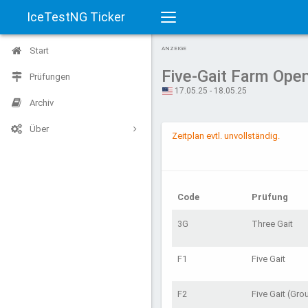
IceTestNG Ticker
Toggle
Start
ANZEIGE
navigation
Five-Gait Farm Ope
Prüfungen
17.05.25 - 18.05.25
Archiv
Über
Zeitplan evtl. unvollständig.
Code
Prüfung
3G
Three Gait
F1
Five Gait
F2
Five Gait (Gro