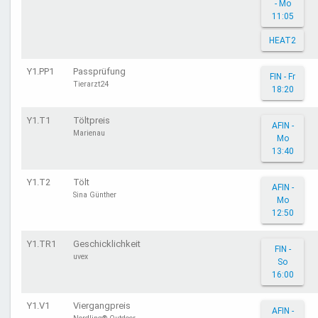
- Mo
11:05
HEAT2
Y1.PP1
Passprüfung
FIN - Fr
Tierarzt24
18:20
Y1.T1
Töltpreis
AFIN -
Marienau
Mo
13:40
Y1.T2
Tölt
AFIN -
Sina Günther
Mo
12:50
Y1.TR1
Geschicklichkeit
FIN -
uvex
So
16:00
Y1.V1
Viergangpreis
AFIN -