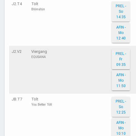
J2.T4
Tölt
PREL -
Blómatún
So
14:35
AFIN -
Mo
12:40
J2.V2
Viergang
PREL -
EQUSANA
Fr
09:35
AFIN -
Mo
11:50
JB.T7
Tölt
PREL -
You Better Tölt
So
12:25
AFIN -
Mo
10:10