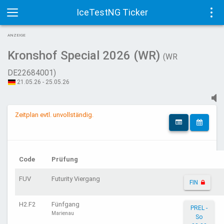
IceTestNG Ticker
Toggle
Tog
ANZEIGE
navigation
navi
Kronshof Special 2026 (WR)
(WR
DE22684001)
21.05.26 - 25.05.26
Zeitplan evtl. unvollständig.
Code
Prüfung
FUV
Futurity Viergang
FIN
H2.F2
Fünfgang
PREL -
Marienau
So