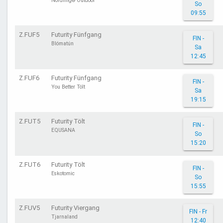
Nordling® Outdoor
So
09:55
Z.FUF5
Futurity Fünfgang
FIN -
Blómatún
Sa
12:45
Z.FUF6
Futurity Fünfgang
FIN -
You Better Tölt
Sa
19:15
Z.FUT5
Futurity Tölt
FIN -
EQUSANA
So
15:20
Z.FUT6
Futurity Tölt
FIN -
Eskotomic
So
15:55
Z.FUV5
Futurity Viergang
FIN - Fr
Tjarnaland
12:40