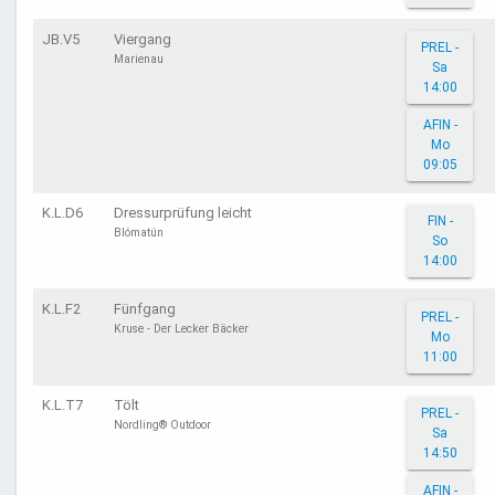
JB.V5
Viergang
PREL -
Marienau
Sa
14:00
AFIN -
Mo
09:05
K.L.D6
Dressurprüfung leicht
FIN -
Blómatún
So
14:00
K.L.F2
Fünfgang
PREL -
Kruse - Der Lecker Bäcker
Mo
11:00
K.L.T7
Tölt
PREL -
Nordling® Outdoor
Sa
14:50
AFIN -