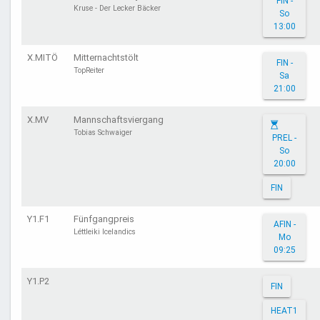
FIN -
Kruse - Der Lecker Bäcker
So
13:00
X.MITÖ
Mitternachtstölt
FIN -
TopReiter
Sa
21:00
X.MV
Mannschaftsviergang
Tobias Schwaiger
PREL -
So
20:00
FIN
Y1.F1
Fünfgangpreis
AFIN -
Léttleiki Icelandics
Mo
09:25
Y1.P2
FIN
HEAT1