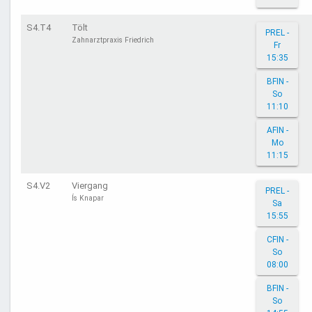
S4.T4
Tölt
PREL -
Zahnarztpraxis Friedrich
Fr
15:35
BFIN -
So
11:10
AFIN -
Mo
11:15
S4.V2
Viergang
PREL -
Ís Knapar
Sa
15:55
CFIN -
So
08:00
BFIN -
So