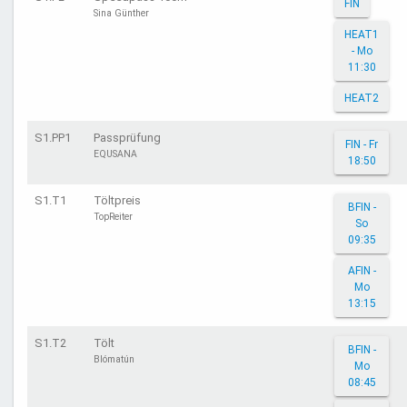
FIN
Sina Günther
HEAT1
- Mo
11:30
HEAT2
S1.PP1
Passprüfung
FIN - Fr
EQUSANA
18:50
S1.T1
Töltpreis
BFIN -
TopReiter
So
09:35
AFIN -
Mo
13:15
S1.T2
Tölt
BFIN -
Blómatún
Mo
08:45