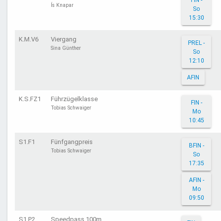
FIN -
Ís Knapar
So
15:30
K.M.V6
Viergang
PREL -
Sina Günther
So
12:10
AFIN
K.S.FZ1
Führzügelklasse
FIN -
Tobias Schwaiger
Mo
10:45
S1.F1
Fünfgangpreis
BFIN -
Tobias Schwaiger
So
17:35
AFIN -
Mo
09:50
S1.P2
Speedpass 100m