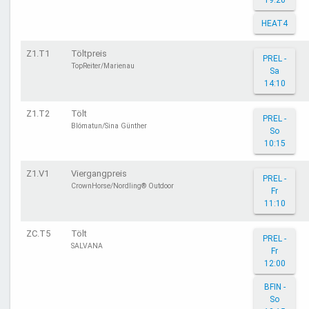
19:20
HEAT4
Z1.T1
Töltpreis
PREL -
TopReiter/Marienau
Sa
14:10
Z1.T2
Tölt
PREL -
Blómatun/Sina Günther
So
10:15
Z1.V1
Viergangpreis
PREL -
CrownHorse/Nordling® Outdoor
Fr
11:10
ZC.T5
Tölt
PREL -
SALVANA
Fr
12:00
BFIN -
So