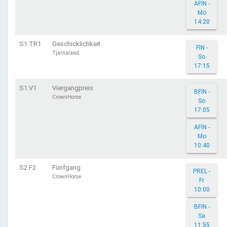
AFIN -
Mo
14:20
S1.TR1
Geschicklichkeit
FIN -
Tjarnaland
So
17:15
S1.V1
Viergangpreis
BFIN -
CrownHorse
So
17:05
AFIN -
Mo
10:40
S2.F2
Fünfgang
PREL -
CrownHorse
Fr
10:00
BFIN -
Sa
11:55