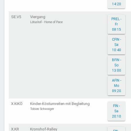
14:20
SE.V5
Viergang
PREL -
Lótushof - Home of Pace
Fr
08:15
CFIN -
Sa
10:40
BFIN -
So
13:00
AFIN -
Mo
09:20
X.KIKÖ
Kinder-Köstumreiten mit Begleitung
FIN -
Tobias Schwaiger
Sa
20:10
X.KR
Kronshof-Ralley