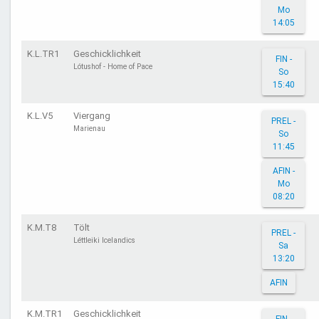
Mo
14:05
K.L.TR1
Geschicklichkeit
FIN -
Lótushof - Home of Pace
So
15:40
K.L.V5
Viergang
PREL -
Marienau
So
11:45
AFIN -
Mo
08:20
K.M.T8
Tölt
PREL -
Léttleiki Icelandics
Sa
13:20
AFIN
K.M.TR1
Geschicklichkeit