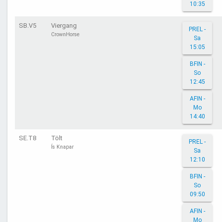
10:35
SB.V5
Viergang
PREL -
CrownHorse
Sa
15:05
BFIN -
So
12:45
AFIN -
Mo
14:40
SE.T8
Tölt
PREL -
Ís Knapar
Sa
12:10
BFIN -
So
09:50
AFIN -
Mo