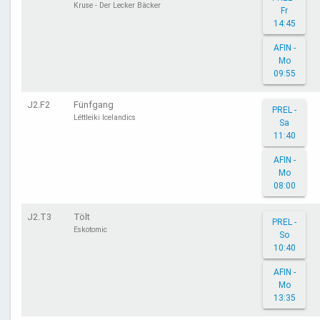
Kruse - Der Lecker Bäcker
Fr
14:45
AFIN -
Mo
09:55
J2.F2
Fünfgang
PREL -
Léttleiki Icelandics
Sa
11:40
AFIN -
Mo
08:00
J2.T3
Tölt
PREL -
Eskotomic
So
10:40
AFIN -
Mo
13:35