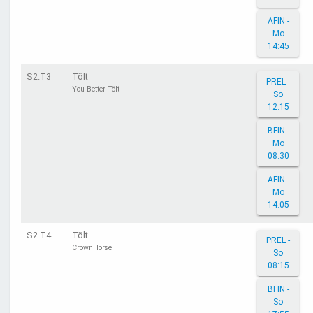
AFIN -
Mo
14:45
S2.T3
Tölt
PREL -
You Better Tölt
So
12:15
BFIN -
Mo
08:30
AFIN -
Mo
14:05
S2.T4
Tölt
PREL -
CrownHorse
So
08:15
BFIN -
So