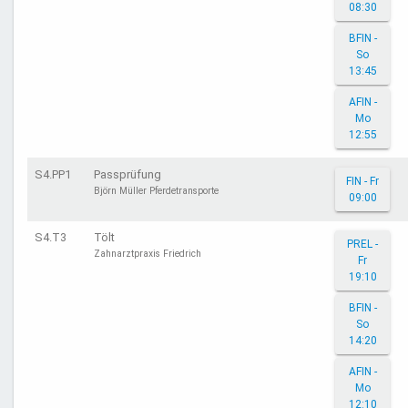
08:30
BFIN -
So
13:45
AFIN -
Mo
12:55
S4.PP1
Passprüfung
FIN - Fr
Björn Müller Pferdetransporte
09:00
S4.T3
Tölt
PREL -
Zahnarztpraxis Friedrich
Fr
19:10
BFIN -
So
14:20
AFIN -
Mo
12:10