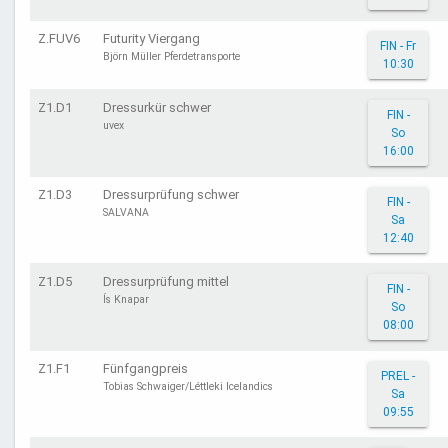
Z.FUV6
Futurity Viergang
FIN - Fr
Björn Müller Pferdetransporte
10:30
Z1.D1
Dressurkür schwer
FIN -
uvex
So
16:00
Z1.D3
Dressurprüfung schwer
FIN -
SALVANA
Sa
12:40
Z1.D5
Dressurprüfung mittel
FIN -
Ís Knapar
So
08:00
Z1.F1
Fünfgangpreis
PREL -
Tobias Schwaiger/Léttleki Icelandics
Sa
09:55