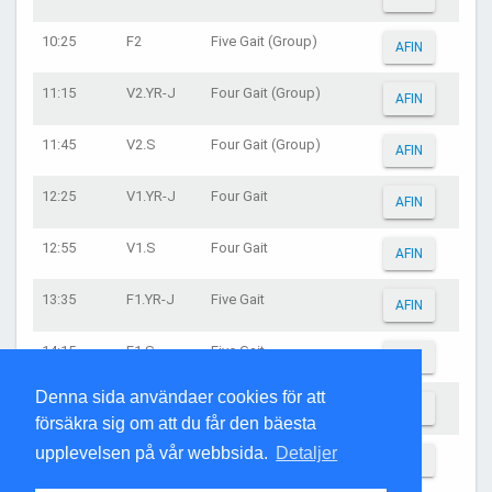
10:25
F2
Five Gait (Group)
AFIN
11:15
V2.YR-J
Four Gait (Group)
AFIN
11:45
V2.S
Four Gait (Group)
AFIN
12:25
V1.YR-J
Four Gait
AFIN
12:55
V1.S
Four Gait
AFIN
13:35
F1.YR-J
Five Gait
AFIN
14:15
F1.S
Five Gait
AFIN
Denna sida användaer cookies för att
15:05
T1.YR-J
Tölt
AFIN
försäkra sig om att du får den bäesta
upplevelsen på vår webbsida.
Detaljer
15:40
T1.S
Tölt
AFIN