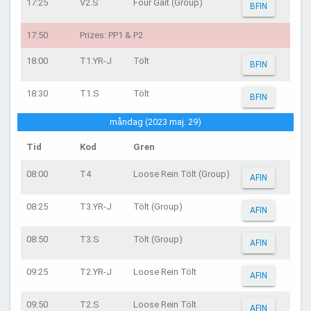
17:25
V2.S
Four Gait (Group)
BFIN
17:50
Prizes: PP1 & P2
18:00
T1.YR-J
Tölt
BFIN
18:30
T1.S
Tölt
BFIN
måndag (2023 maj. 29)
Tid
Kod
Gren
08:00
T4
Loose Rein Tölt (Group)
AFIN
08:25
T3.YR-J
Tölt (Group)
AFIN
08:50
T3.S
Tölt (Group)
AFIN
09:25
T2.YR-J
Loose Rein Tölt
AFIN
09:50
T2.S
Loose Rein Tölt
AFIN