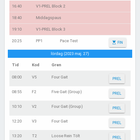
16:40
V1-PREL Block 2
18:40
Middagspaus
19:10
V1-PREL Block 3
20:25
PP1
Pace Test
FIN
lördag (2023 maj. 27)
Tid
Kod
Gren
08:00
V5
Four Gait
PREL
08:55
F2
Five Gait (Group)
PREL
10:10
V2
Four Gait (Group)
PREL
12:20
V3
Four Gait
PREL
13:20
T2
Loose Rein Tölt
PREL