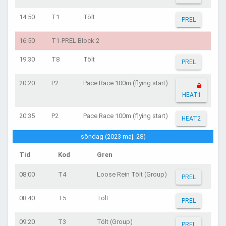
14:50
T1
Tölt
PREL
16:50
T1-PREL Block 2
19:30
T8
Tölt
PREL
20:20
P2
Pace Race 100m (flying start)
HEAT1
20:35
P2
Pace Race 100m (flying start)
HEAT2
söndag (2023 maj. 28)
Tid
Kod
Gren
08:00
T4
Loose Rein Tölt (Group)
PREL
08:40
T5
Tölt
PREL
09:20
T3
Tölt (Group)
PREL