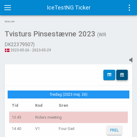
IceTestNG Ticker
Toggle
Tog
REKLAM
navigation
navi
Tvisturs Pinsestævne 2023
(WR
DK22379507)
2023-05-26 - 2023-05-29
fredag (2023 maj. 26)
Tid
Kod
Gren
13:45
Riders meeting
14:40
V1
Four Gait
PREL