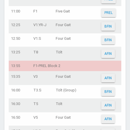
11:00
F1
Five Gait
PREL
12:25
V1.YR-J
Four Gait
BFIN
12:50
V1.S
Four Gait
BFIN
13:25
T8
Tölt
AFIN
13:55
F1-PREL Block 2
15:35
V3
Four Gait
AFIN
16:00
T3.S
Tölt (Group)
BFIN
16:30
T5
Tölt
AFIN
16:50
V5
Four Gait
AFIN