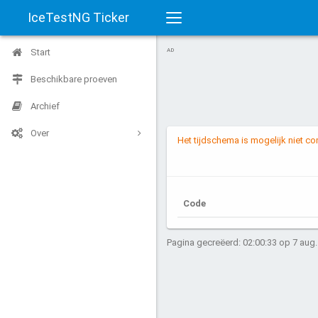
IceTestNG Ticker
Toggle
Start
AD
navigation
Beschikbare proeven
Archief
Over
Het tijdschema is mogelijk niet c
Code
Pagina gecreëerd: 02:00:33 op 7 aug