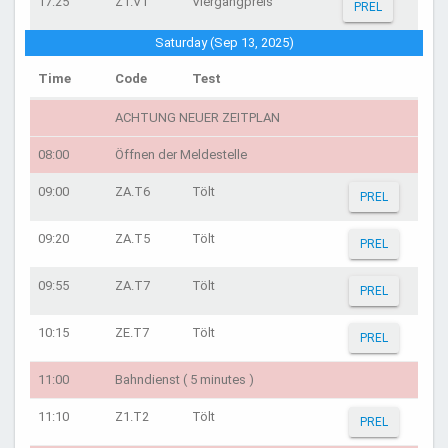
17:25
Z1.V1
Viergangpreis
PREL
Saturday (Sep 13, 2025)
Time
Code
Test
ACHTUNG NEUER ZEITPLAN
08:00
Öffnen der Meldestelle
09:00
ZA.T6
Tölt
PREL
09:20
ZA.T5
Tölt
PREL
09:55
ZA.T7
Tölt
PREL
10:15
ZE.T7
Tölt
PREL
11:00
Bahndienst ( 5 minutes )
11:10
Z1.T2
Tölt
PREL