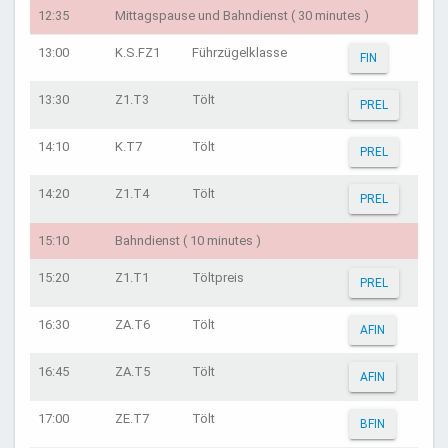
12:35
Mittagspause und Bahndienst ( 30 minutes )
13:00
K.S.FZ1
Führzügelklasse
FIN
13:30
Z1.T3
Tölt
PREL
14:10
K.T7
Tölt
PREL
14:20
Z1.T4
Tölt
PREL
15:10
Bahndienst ( 10 minutes )
15:20
Z1.T1
Töltpreis
PREL
16:30
ZA.T6
Tölt
AFIN
16:45
ZA.T5
Tölt
AFIN
17:00
ZE.T7
Tölt
BFIN