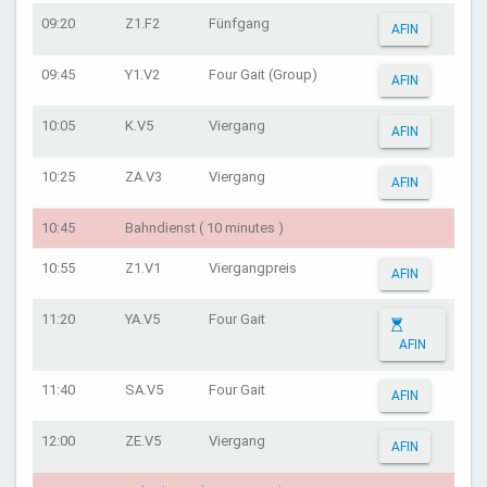
09:20
Z1.F2
Fünfgang
AFIN
09:45
Y1.V2
Four Gait (Group)
AFIN
10:05
K.V5
Viergang
AFIN
10:25
ZA.V3
Viergang
AFIN
10:45
Bahndienst ( 10 minutes )
10:55
Z1.V1
Viergangpreis
AFIN
11:20
YA.V5
Four Gait
AFIN
11:40
SA.V5
Four Gait
AFIN
12:00
ZE.V5
Viergang
AFIN