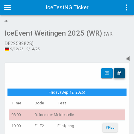
IceTestNG Ticker
Toggle
Tog
AD
navigation
navi
IceEvent Weitingen 2025 (WR)
(WR
DE22582828)
9/12/25 - 9/14/25
Friday (Sep 12, 2025)
Time
Code
Test
08:00
Öffnen der Meldestelle
10:00
Z1.F2
Fünfgang
PREL