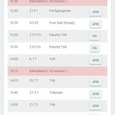
12:20
Bahndienst ( 10 minutes )
12:30
Z1.F1
Fünfgangpreis
AFIN
12:55
S1.V2
Four Gait (Group)
AFIN
13:20
Z.FUT5
Futurity Tölt
FIN
13:30
Z.FUT6
Futurity Tölt
FIN
14:00
K.T7
Tölt
AFIN
14:15
Bahndienst ( 10 minutes )
14:25
ZE.T7
Tölt
AFIN
14:40
Z1.T1
Töltpreis
AFIN
15:05
Z1.T2
Tölt
AFIN