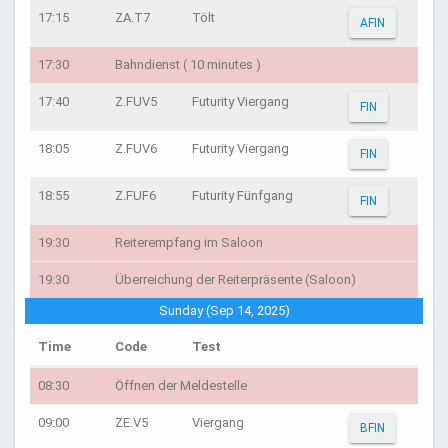
17:15
ZA.T7
Tölt
AFIN
17:30
Bahndienst ( 10 minutes )
17:40
Z.FUV5
Futurity Viergang
FIN
18:05
Z.FUV6
Futurity Viergang
FIN
18:55
Z.FUF6
Futurity Fünfgang
FIN
19:30
Reiterempfang im Saloon
19:30
Überreichung der Reiterpräsente (Saloon)
Sunday (Sep 14, 2025)
Time
Code
Test
08:30
Öffnen der Meldestelle
09:00
ZE.V5
Viergang
BFIN