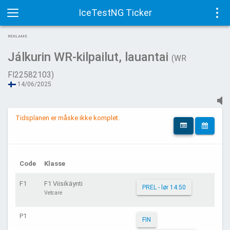
IceTestNG Ticker
Toggle
Tog
REKLAME
navigation
navi
Jálkurin WR-kilpailut, lauantai
(WR
FI22582103)
14/06/2025
Tidsplanen er måske ikke komplet.
Code
Klasse
F1
F1 Viisikäynti
PREL - lør 14:50
Vetcare
P1
FIN