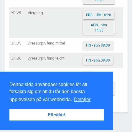
16:25
YB.V5
Viergang
PREL - lör 10:20
AFIN - sön
14:35
Z1.D5
Dressurprüfung mittel
FIN - sön 08:30
Z1.D6
Dressurprüfung leicht
FIN - sön 09:30
Z1.FR1
FIN
Denna sida användaer cookies för att
HEAT1 - lör
11:05
försäkra sig om att du får den bäesta
upplevelsen på vår webbsida.
Detaljer
HEAT2
Förstått!
Sidan updaterad kl. 15:32:31 den 9 aug. 2026