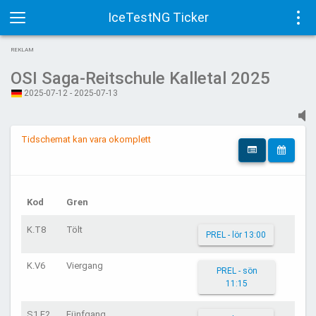
IceTestNG Ticker
Toggle
Tog
REKLAM
navigation
navi
OSI Saga-Reitschule Kalletal 2025
2025-07-12 - 2025-07-13
Tidschemat kan vara okomplett
Kod
Gren
K.T8
Tölt
PREL - lör 13:00
K.V6
Viergang
PREL - sön
11:15
S1.F2
Fünfgang