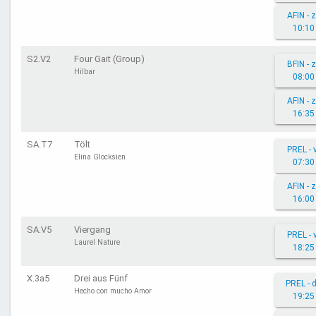
AFIN - 
10:10
S2.V2
Four Gait (Group)
BFIN - 
Hilbar
08:00
AFIN - 
16:35
SA.T7
Tölt
PREL - 
Elina Glocksien
07:30
AFIN - 
16:00
SA.V5
Viergang
PREL - 
Laurel Nature
18:25
X.3a5
Drei aus Fünf
PREL - 
Hecho con mucho Amor
19:25