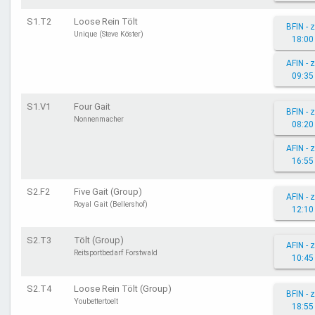
S1.T2
Loose Rein Tölt
BFIN - 
Unique (Steve Köster)
18:00
AFIN - 
09:35
S1.V1
Four Gait
BFIN - 
Nonnenmacher
08:20
AFIN - 
16:55
S2.F2
Five Gait (Group)
AFIN - 
Royal Gait (Bellershof)
12:10
S2.T3
Tölt (Group)
AFIN - 
Reitsportbedarf Forstwald
10:45
S2.T4
Loose Rein Tölt (Group)
BFIN - 
Youbettertoelt
18:55