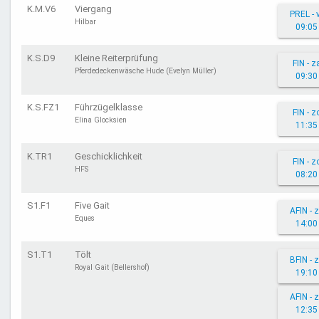
K.M.V6
Viergang
PREL - 
Hilbar
09:05
K.S.D9
Kleine Reiterprüfung
FIN - z
Pferdedeckenwäsche Hude (Evelyn Müller)
09:30
K.S.FZ1
Führzügelklasse
FIN - z
Elina Glocksien
11:35
K.TR1
Geschicklichkeit
FIN - z
HFS
08:20
S1.F1
Five Gait
AFIN - 
Eques
14:00
S1.T1
Tölt
BFIN - 
Royal Gait (Bellershof)
19:10
AFIN - 
12:35