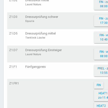
Z1.D2
Dressurkür mittel
FIN - z
Laurel Nature
08:00
Z1.D3
Dressurprüfung schwer
FIN - z
Equuria
17:30
Z1.D5
Dressurprüfung mittel
FIN - v
Tierklinik Lüsche
10:40
Z1.D7
Dressurprüfung Einsteiger
FIN - v
Laurel Nature
08:00
Z1.F1
Fünfgangpreis
PREL - 
13:55
Z1.FR1
FIN
HEAT1 
zo 11:
HEAT2