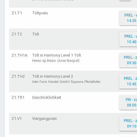
Z1.T1
Töltpreis
PREL - 
14:35
Z1.T2
Tölt
PREL - 
10:40
Z1.TH1A
Tölt in Harmony Level 1 Tölt
PREL - 
Hestur og Madur (Anne Margraf)
09:30
Z1.TH2
Tölt in Harmony Level 2
PREL - 
Inter Farm Handel GmbH/ Equsana Pferdefutter
10:45
Z1.TR1
Geschicklichkeit
FIN - z
08:00
Z1.V1
Viergangpreis
PREL - 
09:10