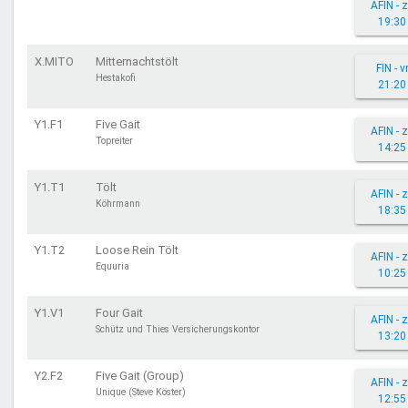
AFIN - 
19:30
X.MITO
Mitternachtstölt
FIN - v
Hestakofi
21:20
Y1.F1
Five Gait
AFIN - 
Topreiter
14:25
Y1.T1
Tölt
AFIN - 
Köhrmann
18:35
Y1.T2
Loose Rein Tölt
AFIN - 
Equuria
10:25
Y1.V1
Four Gait
AFIN - 
Schütz und Thies Versicherungskontor
13:20
Y2.F2
Five Gait (Group)
AFIN - 
Unique (Steve Köster)
12:55