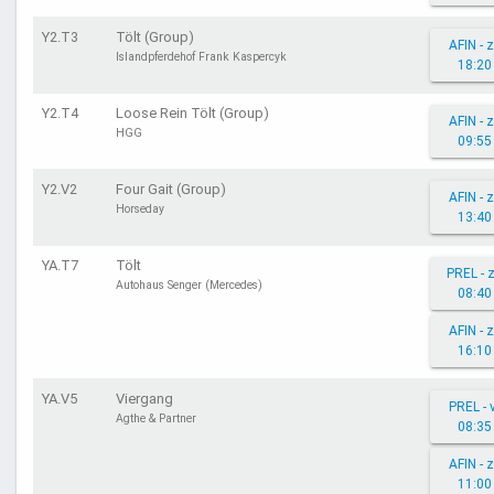
Y2.T3
Tölt (Group)
AFIN - 
Islandpferdehof Frank Kaspercyk
18:20
Y2.T4
Loose Rein Tölt (Group)
AFIN - 
HGG
09:55
Y2.V2
Four Gait (Group)
AFIN - 
Horseday
13:40
YA.T7
Tölt
PREL - 
Autohaus Senger (Mercedes)
08:40
AFIN - 
16:10
YA.V5
Viergang
PREL - 
Agthe & Partner
08:35
AFIN - 
11:00