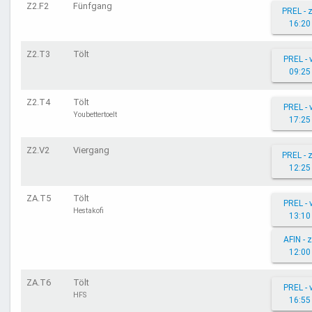
Z2.F2
Fünfgang
PREL - 
16:20
Z2.T3
Tölt
PREL - 
09:25
Z2.T4
Tölt
PREL - 
Youbettertoelt
17:25
Z2.V2
Viergang
PREL - 
12:25
ZA.T5
Tölt
PREL - 
Hestakofi
13:10
AFIN - 
12:00
ZA.T6
Tölt
PREL - 
HFS
16:55