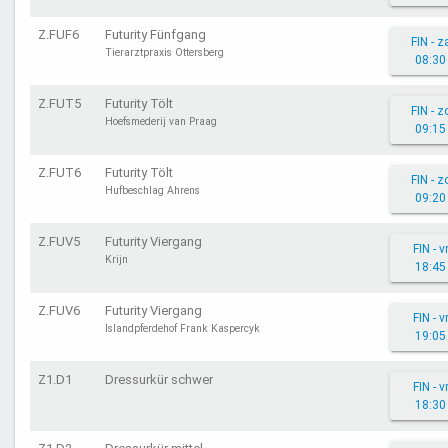
Z.FUF6
Futurity Fünfgang
FIN - z
Tierarztpraxis Ottersberg
08:30
Z.FUT5
Futurity Tölt
FIN - z
Hoefsmederij van Praag
09:15
Z.FUT6
Futurity Tölt
FIN - z
Hufbeschlag Ahrens
09:20
Z.FUV5
Futurity Viergang
FIN - v
Krijn
18:45
Z.FUV6
Futurity Viergang
FIN - v
Islandpferdehof Frank Kaspercyk
19:05
Z1.D1
Dressurkür schwer
FIN - v
18:30