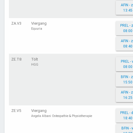
AFIN - 
13:45
ZA.V3
Viergang
PREL - 
Equuria
08:00
AFIN - 
08:40
ZE.T8
Tölt
PREL - 
HGG
08:00
BFIN - 
15:50
AFIN - 
16:25
ZE.V5
Viergang
PREL - 
Angela Albani Osteopathie & Physiotherapie
18:40
BFIN - v