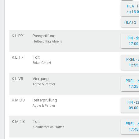
HEAT1 
zo 15:
HEAT2
K.L.PP1
Passprüfung
FIN - d
Hufbeschlag Ahrens
17:00
K.L.T7
Tölt
PREL - 
Eckel GmbH
12:55
K.L.V5
Viergang
PREL - 
Agthe & Partner
17:25
K.M.D8
Reiterprüfung
FIN - z
Agthe & Partner
09:00
K.M.T8
Tölt
PREL - 
Kleintierpraxis Hatten
17:45