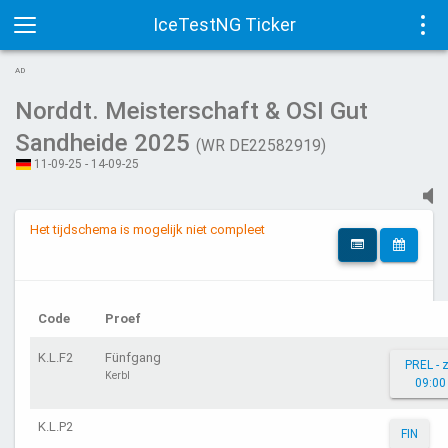
IceTestNG Ticker
Toggle
Tog
AD
navigation
navi
Norddt. Meisterschaft & OSI Gut
Sandheide 2025
(WR DE22582919)
11-09-25 - 14-09-25
Het tijdschema is mogelijk niet compleet
Code
Proef
K.L.F2
Fünfgang
PREL - 
Kerbl
09:00
K.L.P2
FIN