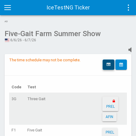
IceTestNG Ticker
Toggle
Tog
AD
navigation
navi
Five-Gait Farm Summer Show
6/6/26 - 6/7/26
The time schedule may not be complete.
Code
Test
3G
Three Gait
PREL
AFIN
F1
Five Gait
PREL