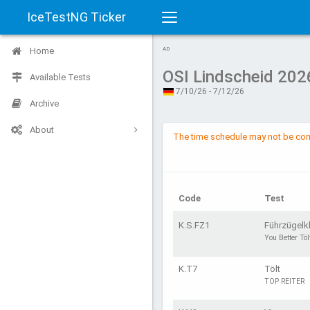
IceTestNG Ticker
Toggle
Home
AD
navigation
OSI Lindscheid 202
Available Tests
7/10/26 - 7/12/26
Archive
About
The time schedule may not be com
Code
Test
K.S.FZ1
Führzügelk
You Better Töl
K.T7
Tölt
TOP REITER