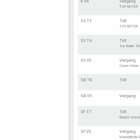
K.V6
Viergang
TOP REITER
S3.T3
Tölt
TOP REITER
S3.T4
Tölt
You Better Töl
S3.V2
Viergang
Crown Horse
SB.T8
Tölt
SB.V5
Viergang
SF.T7
Tölt
Sleipnir Islan
SF.V5
Viergang
Islandpferde S