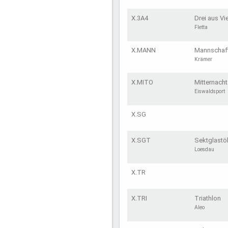
X.3A4
Drei aus Vi
Fletta
X.MANN
Mannschaf
Krämer
X.MITO
Mitternacht
Eiswaldsport
X.SG
X.SGT
Sektglastöl
Loesdau
X.TR
X.TRI
Triathlon
Aleo