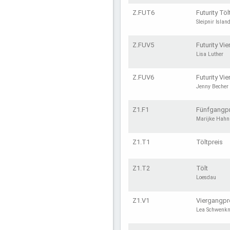
Z.FUT6
Futurity Töl
Sleipnir Islan
Z.FUV5
Futurity Vi
Lisa Luther
Z.FUV6
Futurity Vi
Jenny Becher
Z1.F1
Fünfgangpr
Marijke Hahn 
Z1.T1
Töltpreis
Z1.T2
Tölt
Loesdau
Z1.V1
Viergangpr
Lea Schwenkn