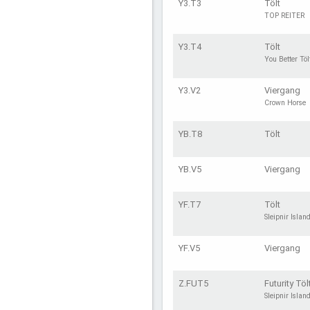
Y3.T3
Tölt
TOP REITER
Y3.T4
Tölt
You Better Töl
Y3.V2
Viergang
Crown Horse
YB.T8
Tölt
YB.V5
Viergang
YF.T7
Tölt
Sleipnir Islan
YF.V5
Viergang
Z.FUT5
Futurity Töl
Sleipnir Islan