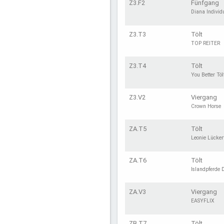
Z3.F2
Fünfgang
Diana Individ
Z3.T3
Tölt
TOP REITER
Z3.T4
Tölt
You Better Töl
Z3.V2
Viergang
Crown Horse
ZA.T5
Tölt
Leonie Lücker
ZA.T6
Tölt
Islandpferde 
ZA.V3
Viergang
EASYFLIX
ZB.T7
Tölt