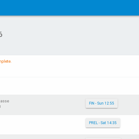
6
plete.
lasse
FIN - Sun 12:55
t
PREL - Sat 14:35