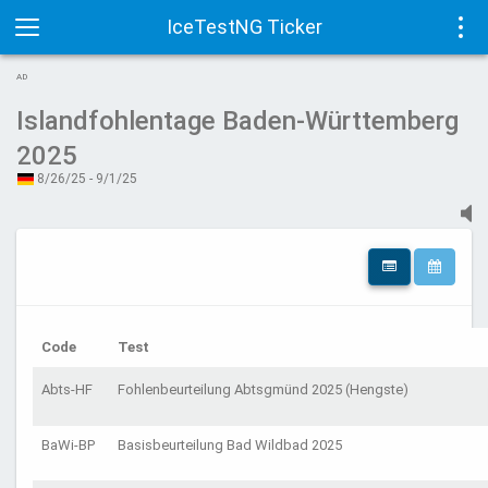
IceTestNG Ticker
Toggle
Tog
AD
navigation
navi
Islandfohlentage Baden-Württemberg
2025
8/26/25 - 9/1/25
Code
Test
Abts-HF
Fohlenbeurteilung Abtsgmünd 2025 (Hengste)
BaWi-BP
Basisbeurteilung Bad Wildbad 2025