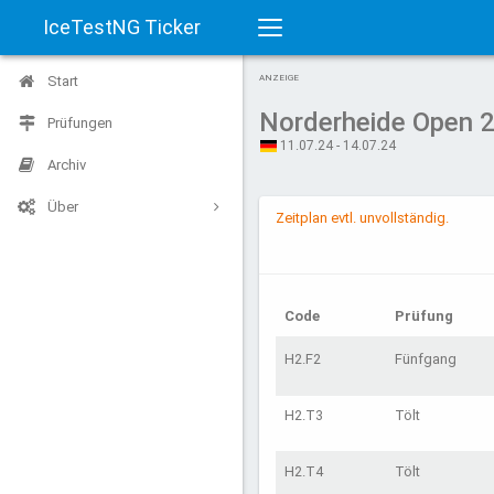
IceTestNG Ticker
Toggle
Start
ANZEIGE
navigation
Norderheide Open 
Prüfungen
11.07.24 - 14.07.24
Archiv
Über
Zeitplan evtl. unvollständig.
Code
Prüfung
H2.F2
Fünfgang
H2.T3
Tölt
H2.T4
Tölt