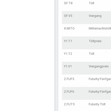
SF.T8
Tölt
SF.V5
Viergang
X.MITO
Mitternachtstöl
Y1.T1
Töltpreis
Y1.T2
Tölt
Y1.V1
Viergangpreis
Z.FUF5
Futurity Fünfga
Z.FUF6
Futurity Fünfga
Z.FUT5
Futurity Tölt