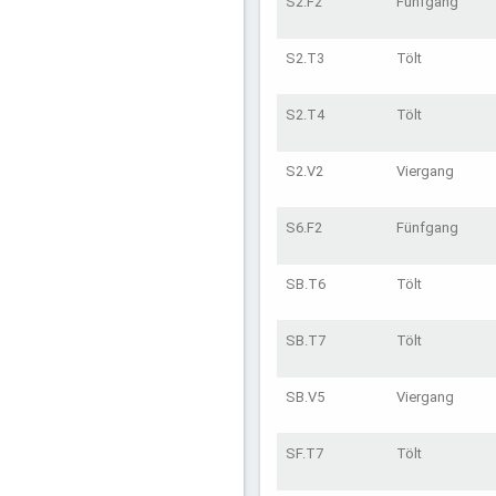
S2.F2
Fünfgang
S2.T3
Tölt
S2.T4
Tölt
S2.V2
Viergang
S6.F2
Fünfgang
SB.T6
Tölt
SB.T7
Tölt
SB.V5
Viergang
SF.T7
Tölt