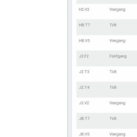
H2.V2
Viergang
HB.T7
Tölt
HB.V5
Viergang
J2.F2
Fünfgang
J2.T3
Tölt
J2.T4
Tölt
J2.V2
Viergang
JB.T7
Tölt
JB.V5
Viergang