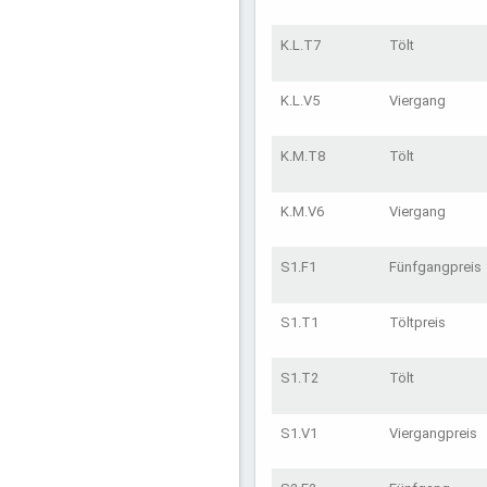
K.L.T7
Tölt
K.L.V5
Viergang
K.M.T8
Tölt
K.M.V6
Viergang
S1.F1
Fünfgangpreis
S1.T1
Töltpreis
S1.T2
Tölt
S1.V1
Viergangpreis