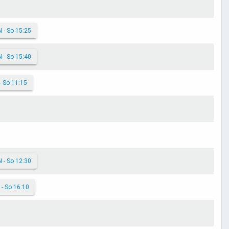
N - So 15:25
N - So 15:40
- So 11:15
N - So 12:30
 - So 16:10