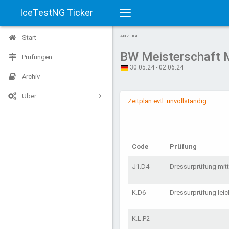
IceTestNG Ticker
Toggle
Start
ANZEIGE
navigation
BW Meisterschaft 
Prüfungen
30.05.24 - 02.06.24
Archiv
Über
Zeitplan evtl. unvollständig.
Code
Prüfung
J1.D4
Dressurprüfung mit
K.D6
Dressurprüfung leic
K.L.P2