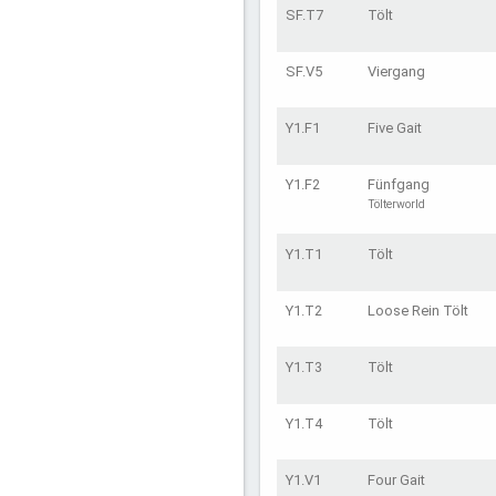
SF.T7
Tölt
SF.V5
Viergang
Y1.F1
Five Gait
Y1.F2
Fünfgang
Tölterworld
Y1.T1
Tölt
Y1.T2
Loose Rein Tölt
Y1.T3
Tölt
Y1.T4
Tölt
Y1.V1
Four Gait