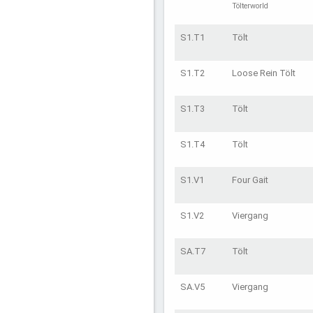
Tölterworld
S1.T1
Tölt
S1.T2
Loose Rein Tölt
S1.T3
Tölt
S1.T4
Tölt
S1.V1
Four Gait
S1.V2
Viergang
SA.T7
Tölt
SA.V5
Viergang