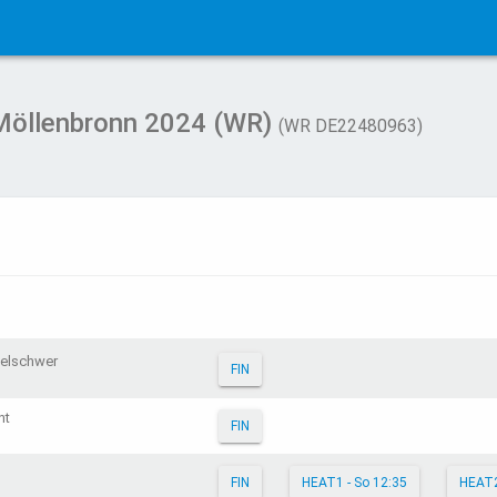
Möllenbronn 2024 (WR)
(WR DE22480963)
telschwer
FIN
ht
FIN
FIN
HEAT1 - So 12:35
HEAT