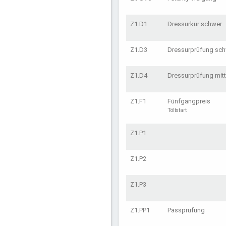
Z1.D1
Dressurkür schwer
Z1.D3
Dressurprüfung sc
Z1.D4
Dressurprüfung mit
Z1.F1
Fünfgangpreis
Töltstart
Z1.P1
Z1.P2
Z1.P3
Z1.PP1
Passprüfung