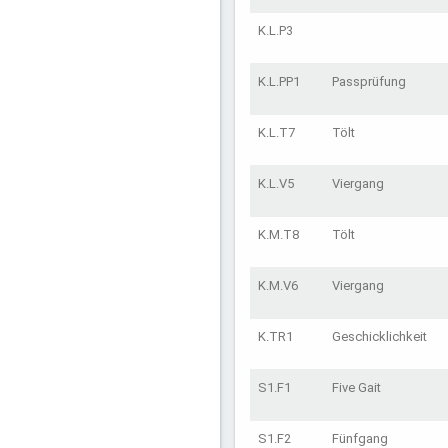
K.L.P3
K.L.PP1
Passprüfung
K.L.T7
Tölt
K.L.V5
Viergang
K.M.T8
Tölt
K.M.V6
Viergang
K.TR1
Geschicklichkeit
S1.F1
Five Gait
S1.F2
Fünfgang