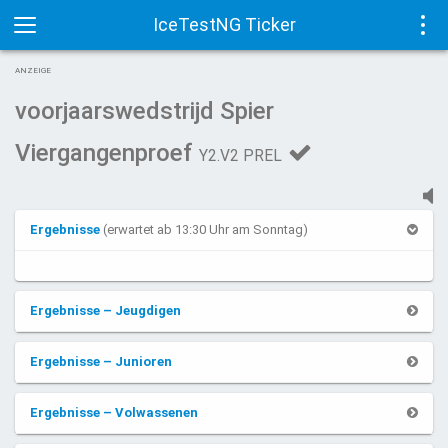
IceTestNG Ticker
Toggle
Tog
ANZEIGE
navigation
navi
voorjaarswedstrijd Spier
Viergangenproef
Y2.V2 PREL
Ergebnisse
(erwartet ab 13:30 Uhr am Sonntag)
Ergebnisse – Jeugdigen
Ergebnisse – Junioren
Ergebnisse – Volwassenen