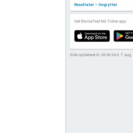
Resultater – Ungrytter
Get the IceTest NG Ticker app:
Side opdateret kl. 03:36:34 d. 7. aug.