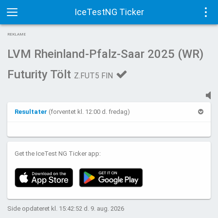
IceTestNG Ticker
Toggle
Tog
REKLAME
navigation
navi
LVM Rheinland-Pfalz-Saar 2025 (WR)
Futurity Tölt
Z.FUT5 FIN
Resultater
(forventet kl. 12:00 d. fredag)
Get the IceTest NG Ticker app:
Side opdateret kl. 15:42:52 d. 9. aug. 2026