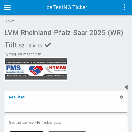
IceTestNG Ticker
Toggle
Tog
REKLAM
navigation
navi
LVM Rheinland-Pfalz-Saar 2025 (WR)
Tölt
S2.T3 AFIN
Hymag Baumaschinen
Resultat
Get the IceTest NG Ticker app: