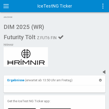
IceTestNG Ticker
Toggle
Tog
ANZEIGE
navigation
navi
DIM 2025 (WR)
Futurity Tölt
Z.FUT6 FIN
Hrímnir
Ergebnisse
(erwartet ab 13:50 Uhr am Freitag)
Get the IceTest NG Ticker app: