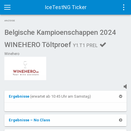
IceTestNG Ticker
Toggle
Tog
ANZEIGE
navigation
navi
Belgische Kampioenschappen 2024
WINEHERO Töltproef
Y1.T1 PREL
Winehero
Ergebnisse
(erwartet ab 10:45 Uhr am Samstag)
Ergebnisse – No Class