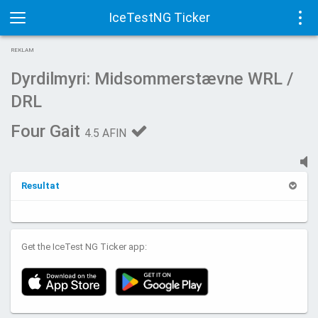
IceTestNG Ticker
Toggle
Tog
REKLAM
navigation
navi
Dyrdilmyri: Midsommerstævne WRL /
DRL
Four Gait
4.5 AFIN
Resultat
Get the IceTest NG Ticker app: