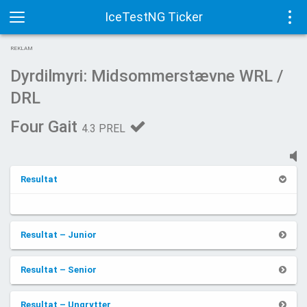
IceTestNG Ticker
Toggle
Tog
REKLAM
navigation
navi
Dyrdilmyri: Midsommerstævne WRL /
DRL
Four Gait
4.3 PREL
Resultat
Resultat – Junior
Resultat – Senior
Resultat – Ungrytter