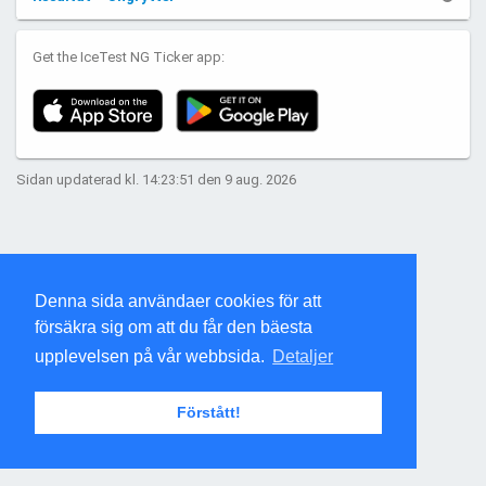
Get the IceTest NG Ticker app:
Sidan updaterad kl. 14:23:51 den 9 aug. 2026
Denna sida användaer cookies för att
försäkra sig om att du får den bäesta
upplevelsen på vår webbsida.
Detaljer
Förstått!