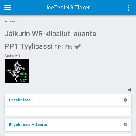
IceTestNG Ticker
Toggle
Tog
ANZEIGE
navigation
navi
Jálkurin WR-kilpailut lauantai
PP1 Tyylipassi
PP1 FIN
Arctic Vet
Ergebnisse
Ergebnisse – Senior