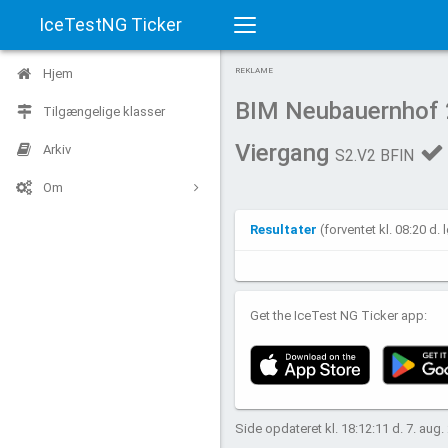
IceTestNG Ticker
Toggle
Hjem
REKLAME
navigation
BIM Neubauernhof 
Tilgængelige klasser
Viergang
Arkiv
S2.V2 BFIN
Om
Resultater
(forventet kl. 08:20 d.
Get the IceTest NG Ticker app:
Side opdateret kl. 18:12:11 d. 7. aug.