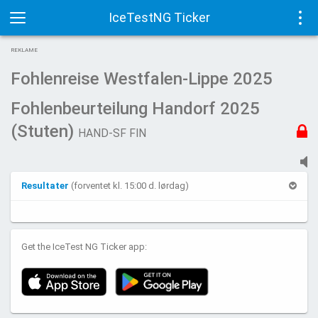
IceTestNG Ticker
Toggle
Tog
REKLAME
navigation
navi
Fohlenreise Westfalen-Lippe 2025
Fohlenbeurteilung Handorf 2025
(Stuten)
HAND-SF FIN
Resultater
(forventet kl. 15:00 d. lørdag)
Get the IceTest NG Ticker app: