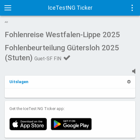
IceTestNG Ticker
Toggle
Tog
AD
navigation
navi
Fohlenreise Westfalen-Lippe 2025
Fohlenbeurteilung Gütersloh 2025
(Stuten)
Guet-SF FIN
Uitslagen
Get the IceTest NG Ticker app: