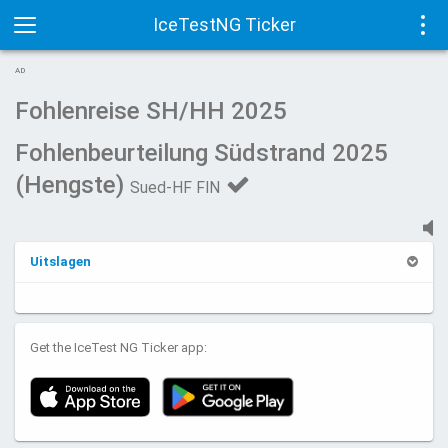
IceTestNG Ticker
Toggle
Tog
AD
navigation
navi
Fohlenreise SH/HH 2025
Fohlenbeurteilung Südstrand 2025
(Hengste)
Sued-HF FIN
Uitslagen
Get the IceTest NG Ticker app: