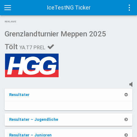
IceTestNG Ticker
Toggle
Tog
REKLAME
navigation
navi
Grenzlandturnier Meppen 2025
Tölt
YA.T7 PREL
Resultater
Resultater – Jugendliche
Resultater – Junioren