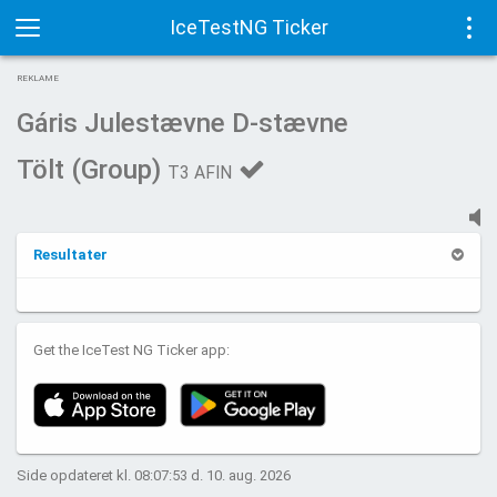
IceTestNG Ticker
Toggle
Tog
REKLAME
navigation
navi
Gáris Julestævne D-stævne
Tölt (Group)
T3 AFIN
Resultater
Get the IceTest NG Ticker app:
Side opdateret kl. 08:07:53 d. 10. aug. 2026