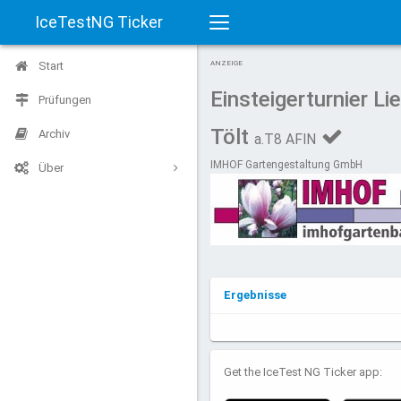
IceTestNG Ticker
Toggle
Start
ANZEIGE
navigation
Einsteigerturnier Li
Prüfungen
Tölt
Archiv
a.T8 AFIN
IMHOF Gartengestaltung GmbH
Über
Ergebnisse
Get the IceTest NG Ticker app: