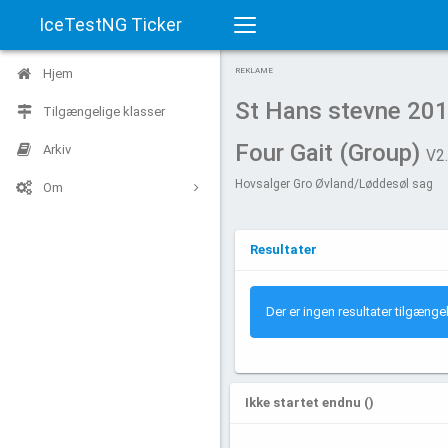
IceTestNG Ticker
Toggle
Hjem
REKLAME
navigation
St Hans stevne 20
Tilgængelige klasser
Four Gait (Group)
Arkiv
V2
Hovsalger Gro Øvland/Løddesøl sag
Om
Resultater
Der er ingen resultater tilgænge
Ikke startet endnu ()