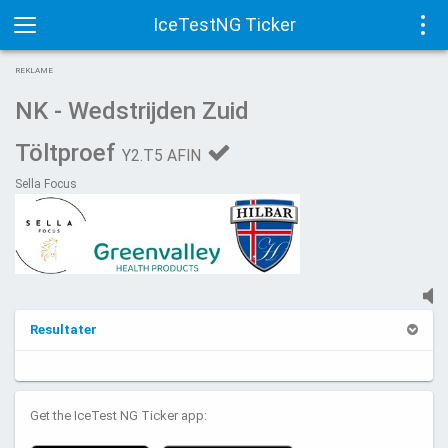
IceTestNG Ticker
Toggle
Tog
REKLAME
navigation
navi
NK - Wedstrijden Zuid
Töltproef
Y2.T5 AFIN
Sella Focus
Resultater
Get the IceTest NG Ticker app: