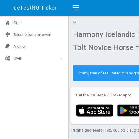
IceTestNG Ticker
Toggle
Start
AD
navigation
Harmony Icelandic T
Beschikbare proeven
Tölt Novice Horse
Archief
T
Over
Startlijsten of resultaten zijn nog
Get the IceTest NG Ticker app:
Pagina gecreëerd: 19:57:05 op 6 aug.