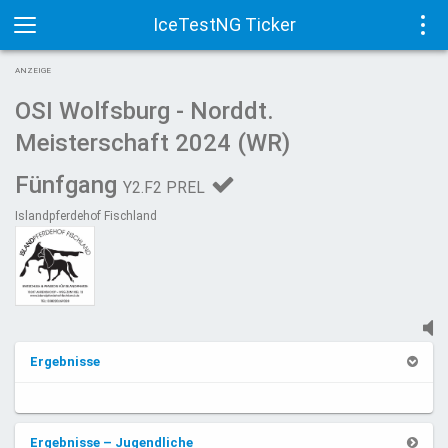
IceTestNG Ticker
Toggle
Tog
ANZEIGE
navigation
navi
OSI Wolfsburg - Norddt.
Meisterschaft 2024 (WR)
Fünfgang
Y2.F2 PREL
Islandpferdehof Fischland
Ergebnisse
Ergebnisse – Jugendliche