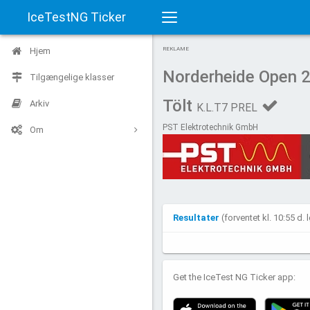
IceTestNG Ticker
Toggle
Hjem
REKLAME
navigation
Norderheide Open 
Tilgængelige klasser
Tölt
Arkiv
K.L.T7 PREL
PST Elektrotechnik GmbH
Om
Resultater
(forventet kl. 10:55 d.
Get the IceTest NG Ticker app: