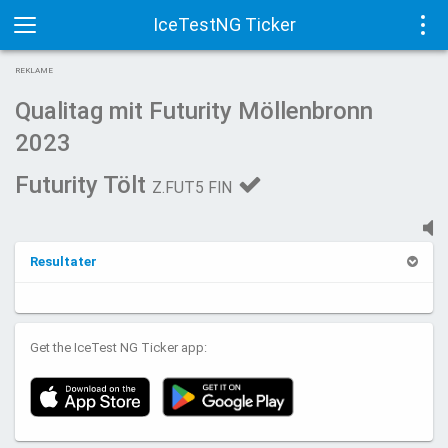
IceTestNG Ticker
Toggle
Tog
REKLAME
navigation
navi
Qualitag mit Futurity Möllenbronn
2023
Futurity Tölt
Z.FUT5 FIN
Resultater
Get the IceTest NG Ticker app: