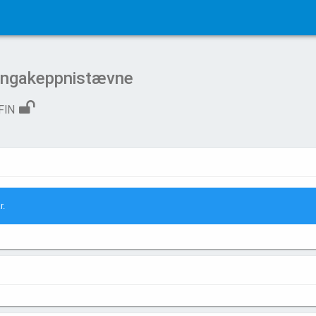
ingakeppnistævne
FIN
r.