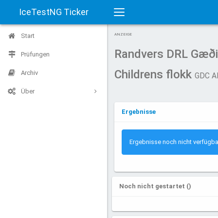
IceTestNG Ticker
Toggle
Start
ANZEIGE
navigation
Randvers DRL Gæð
Prüfungen
Childrens flokk
Archiv
GDC A
Über
Ergebnisse
Ergebnisse noch nicht verfügba
Noch nicht gestartet ()